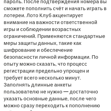
пароль. После подтверждения номера вы
сможете пополнить счёт и начать играть в
лотереи. Лото Клуб акцентирует
внимание на важности ответственной
игры и соблюдении возрастных
ограничений. Применяются стандартные
меры защиты данных, такие как
шифрование и обеспечение
безопасности личной информации. По
опыту можно сказать, что процесс
регистрации предельно упрощен и
требует всего несколько минут.
Заполнять длинные анкеты
пользователю не нужно — достаточно
указать основные данные, после чего
можно сразу переходить к пополнению