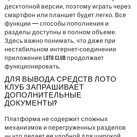
десктопной версии, поэтому играть через
смартфон или планшет будет легко. Все
функции — способы пополнения и
разделы доступны в полном объеме.
Здесь важно понимать, что даже при
нестабильном интернет-соединении
приложение Loto Club продолжает
функционировать.
ДЛЯ ВЫВОДА СРЕДСТВ ЛОТО
КЛУБ ЗАПРАШИВАЕТ
ДОПОЛНИТЕЛЬНЫЕ
ДОКУМЕНТЫ?
Платформа не содержит сложных
механизмов и перегруженных разделов
— что делает ее удобной для широкой