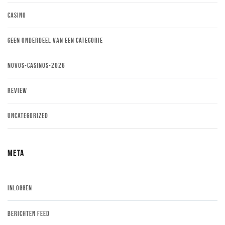
casino
Geen onderdeel van een categorie
novos-casinos-2026
review
Uncategorized
META
Inloggen
Berichten feed