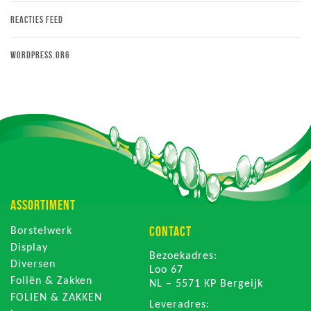
Reacties feed
WordPress.org
ASSORTIMENT
CONTACT
Borstelwerk
Display
Bezoekadres:
Diversen
Loo 67
Foliën & Zakken
NL – 5571 KP Bergeijk
FOLIEN & ZAKKEN
Leveradres: