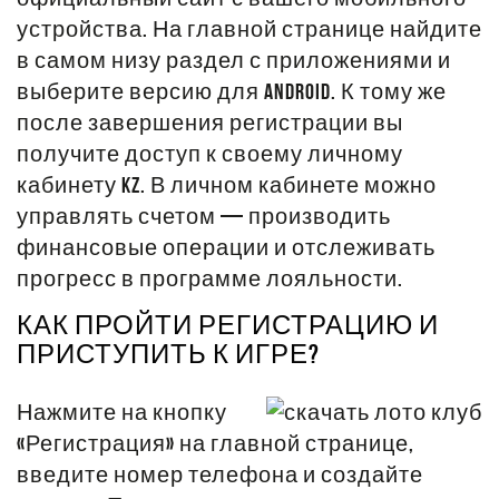
устройства. На главной странице найдите
в самом низу раздел с приложениями и
выберите версию для Android. К тому же
после завершения регистрации вы
получите доступ к своему личному
кабинету KZ. В личном кабинете можно
управлять счетом — производить
финансовые операции и отслеживать
прогресс в программе лояльности.
КАК ПРОЙТИ РЕГИСТРАЦИЮ И
ПРИСТУПИТЬ К ИГРЕ?
Нажмите на кнопку
«Регистрация» на главной странице,
введите номер телефона и создайте