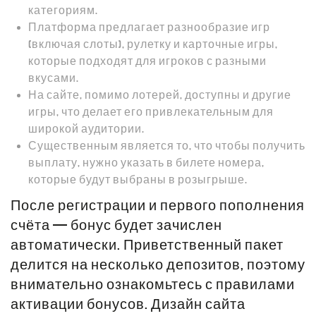
категориям.
Платформа предлагает разнообразие игр
(включая слоты), рулетку и карточные игры,
которые подходят для игроков с разными
вкусами.
На сайте, помимо лотерей, доступны и другие
игры, что делает его привлекательным для
широкой аудитории.
Существенным является то, что чтобы получить
выплату, нужно указать в билете номера,
которые будут выбраны в розыгрыше.
После регистрации и первого пополнения
счёта — бонус будет зачислен
автоматически. Приветственный пакет
делится на несколько депозитов, поэтому
внимательно ознакомьтесь с правилами
активации бонусов. Дизайн сайта