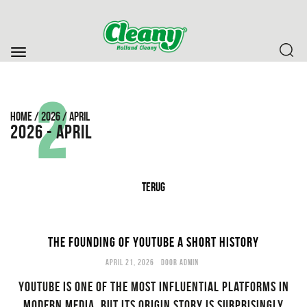
Toggle
navigation
2
HOME
/
2026
/
APRIL
2026 - APRIL
TERUG
THE FOUNDING OF YOUTUBE A SHORT HISTORY
APRIL 21, 2026
DOOR
ADMIN
YouTube is one of the most influential platforms in
modern media, but its origin story is surprisingly