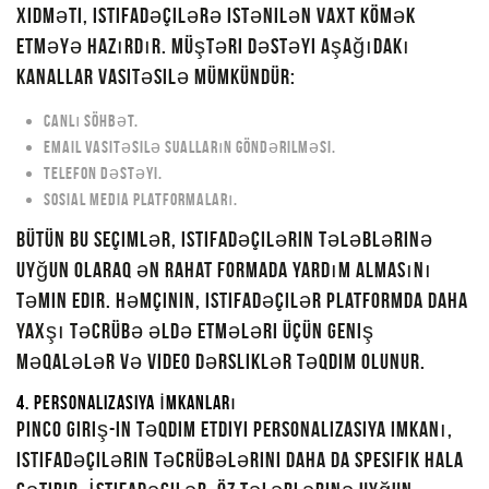
xidməti, istifadəçilərə istənilən vaxt kömək
etməyə hazırdır. Müştəri dəstəyi aşağıdakı
kanallar vasitəsilə mümkündür:
Canlı söhbət.
Email vasitəsilə sualların göndərilməsi.
Telefon dəstəyi.
Sosial media platformaları.
Bütün bu seçimlər, istifadəçilərin tələblərinə
uyğun olaraq ən rahat formada yardım almasını
təmin edir. Həmçinin, istifadəçilər platformda daha
yaxşı təcrübə əldə etmələri üçün geniş
məqalələr və video dərsliklər təqdim olunur.
4. Personalizasiya İmkanları
Pinco Giriş-in təqdim etdiyi personalizasiya imkanı,
istifadəçilərin təcrübələrini daha da spesifik hala