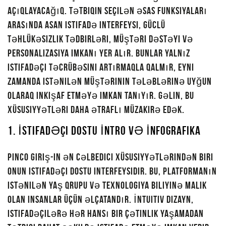
açıqlayacağıq. Tətbiqin seçilən əsas funksiyaları
arasında asan istifadə interfeysi, güclü
təhlükəsizlik tədbirləri, müştəri dəstəyi və
personalizasiya imkanı yer alır. Bunlar yalnız
istifadəçi təcrübəsini artırmaqla qalmır, eyni
zamanda istənilən müştərinin tələblərinə uyğun
olaraq inkişaf etməyə imkan tanıyır. Gəlin, bu
xüsusiyyətləri daha ətraflı müzakirə edək.
1. İSTIFADƏÇI DOSTU İNTRO VƏ İNFOGRAFIKA
Pinco Giriş-in ən cəlbedici xüsusiyyətlərindən biri
onun istifadəçi dostu interfeysidir. Bu, platformanın
istənilən yaş qrupu və texnologiya biliyinə malik
olan insanlar üçün əlçatandır. İntuitiv dizayn,
istifadəçilərə hər hansı bir çətinlik yaşamadan