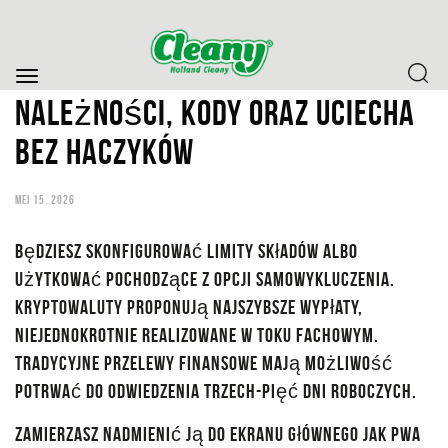
Toggle
navigation
Należności, Kody oraz Uciecha
Bez Haczyków
MEI 15, 2026
Będziesz skonfigurować limity składów albo
użytkować pochodzące z opcji samowykluczenia.
Kryptowaluty proponują najszybsze wypłaty,
niejednokrotnie realizowane w toku fachowym.
Tradycyjne przelewy finansowe mają możliwość
potrwać do odwiedzenia trzech-pięć dni roboczych.
Zamierzasz nadmienić ją do ekranu głównego jak PWA