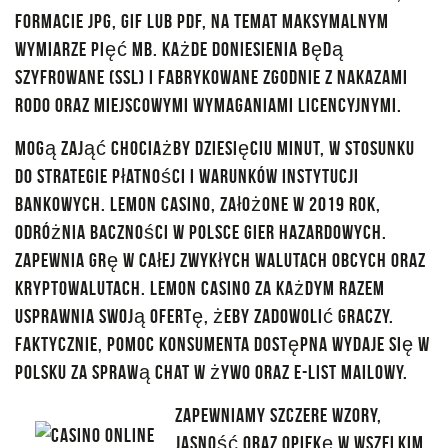
formacie JPG, GIF lub PDF, na temat maksymalnym
wymiarze pięć MB. Każde doniesienia będą
szyfrowane (SSL) i fabrykowane zgodnie z nakazami
RODO oraz miejscowymi wymaganiami licencyjnymi.
Mogą zająć chociażby dziesięciu minut, w stosunku
do strategie płatności i warunków instytucji
bankowych. Lemon Casino, założone w 2019 rok,
odróżnia baczności w polsce gier hazardowych.
Zapewnia grę w całej zwykłych walutach obcych oraz
kryptowalutach. Lemon Casino za każdym razem
usprawnia swoją ofertę, żeby zadowolić graczy.
Faktycznie, pomoc konsumenta dostępna wydaje się w
polsku za sprawą chat w żywo oraz e-list mailowy.
Zapewniamy szczere wzory,
jasność oraz opiekę w wszelkim