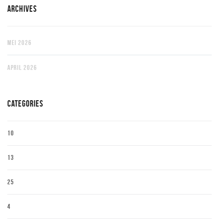
ARCHIVES
mei 2026
april 2026
CATEGORIES
10
13
25
4