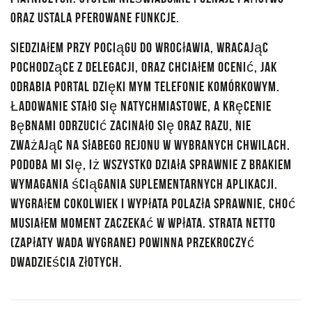
oraz ustala pferowane funkcje.
Siedziałem przy pociągu do Wrocławia, wracając
pochodzące z delegacji, oraz chciałem ocenić, jak
odrabia portal dzięki mym telefonie komórkowym.
Ładowanie stało się natychmiastowe, a kręcenie
bębnami odrzucić zacinało się oraz razu, nie
zważając na słabego rejonu w wybranych chwilach.
Podoba mi się, iż wszystko działa sprawnie z brakiem
wymagania ściągania suplementarnych aplikacji.
Wygrałem cokolwiek i wypłata polazła sprawnie, choć
musiałem moment zaczekać w wpłata. Strata netto
(zapłaty wada wygrane) powinna przekroczyć
dwadzieścia złotych.