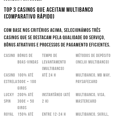
TOP 3 CASINOS QUE ACEITAM MULTIBANCO
(COMPARATIVO RÁPIDO)
Com base nos critérios acima, selecionámos três
casinos que se destacam pela qualidade do serviço,
bônus atrativos e processos de pagamento eficientes.
Casino
Bónus de
Tempo de
Métodos de depósito
Boas‑vindas
levantamento
(inclui Multibanco)
(Multibanco)
Casino
100% até
Até 24 h
Multibanco, MB Way,
Estrela
500€ + 100
Paysafecard
giros
Lucky
200% até
Instantâneo (até
Multibanco, Visa,
Spin
300€ + 50
2 h)
Mastercard
giros
Royal
150% até
Entre 12‑24 h
Multibanco, Skrill,