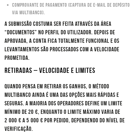
Comprovante de pagamento (captura de e‑mail de depósito
via Multibanco).
A submissão costuma ser feita através da área
“Documentos” no perfil do utilizador. Depois de
aprovada, a conta fica totalmente funcional e os
levantamentos são processados com a velocidade
prometida.
RETIRADAS – VELOCIDADE E LIMITES
Quando pensa em retirar os ganhos, o método
Multibanco ainda é uma das opções mais rápidas e
seguras. A maioria dos operadores define um limite
mínimo de 20 €, enquanto o limite máximo varia de
2 000 € a 5 000 € por pedido, dependendo do nível de
verificação.