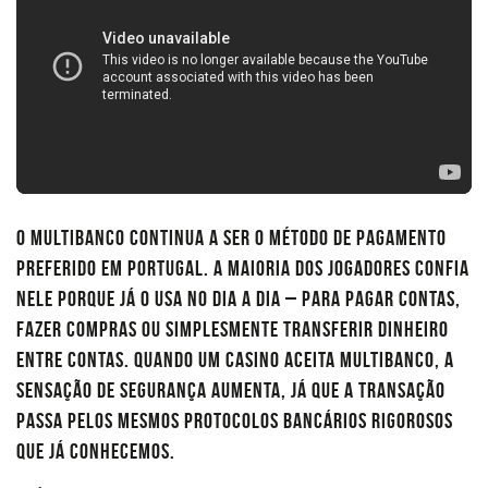
O Multibanco continua a ser o método de pagamento
preferido em Portugal. A maioria dos jogadores confia
nele porque já o usa no dia a dia – para pagar contas,
fazer compras ou simplesmente transferir dinheiro
entre contas. Quando um casino aceita Multibanco, a
sensação de segurança aumenta, já que a transação
passa pelos mesmos protocolos bancários rigorosos
que já conhecemos.