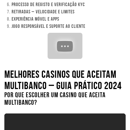
Processo de registo e verificação KYC
Retiradas – velocidade e limites
Experiência móvel e apps
Jogo responsável e suporte ao cliente
Melhores Casinos que Aceitam
Multibanco – Guia Prático 2024
POR QUE ESCOLHER UM CASINO QUE ACEITA
MULTIBANCO?