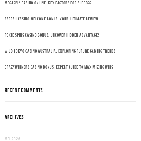
Megaspin Casino Online: Key Factors for Success
Safeau Casino Welcome Bonus: Your Ultimate Review
Pokie Spins Casino Bonus: Uncover Hidden Advantages
Wild Tokyo Casino Australia: Exploring Future Gaming Trends
Crazywinners Casino Bonus: Expert Guide to Maximizing Wins
RECENT COMMENTS
ARCHIVES
mei 2026