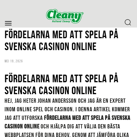
Toggle
navigation
Fördelarna med att spela på
svenska casinon online
MEI 19, 2026
Fördelarna med att spela på
svenska casinon online
Hej, jag heter Johan Andersson och jag är en expert
inom online spel och casinon. I denna artikel kommer
jag att utforska
fördelarna med att spela på svenska
casinon online
och hjälpa dig att välja den bästa
webbplatsen för dina behov. Genom att jämföra olika