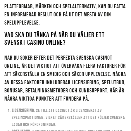
plattformar, märken och spelalternativ, kan du fatta
en informerad beslut och få ut det mesta av din
spelupplevelse.
VAD SKA DU TÄNKA PÅ NÄR DU VÄLJER ETT
SVENSKT CASINO ONLINE?
När du söker efter det perfekta svenska casinot
online, är det viktigt att överväga flera faktorer för
att säkerställa en smidig och säker upplevelse. Några
av dessa faktorer inkluderar licensiering, spelutbud,
bonusar, betalningsmetoder och kundsupport. Här är
några viktiga punkter att fundera på:
Licensiering
: Se till att casinot är licensierat av
Spelinspektionen, vilket säkerställer att det följer svenska
lagar och förordningar.