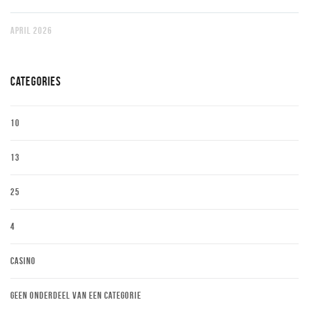
april 2026
CATEGORIES
10
13
25
4
casino
Geen onderdeel van een categorie