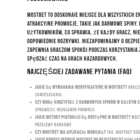
Mostbet to doskonałe miejsce dla wszystkich 
atrakcyjne promocje, takie jak darmowe spiny. 
użytkowników, co sprawia, że każdy gracz, nie
odpowiednie rozrywki. Niezapominajmy o bezpiec
zapewnia graczom spokój podczas korzystania z
spędzać czas na grach hazardowych.
NAJCZĘŚCIEJ ZADAWANE PYTANIA (FAQ)
Jakie są wymagania weryfikacyjne w Mostbet?
Gracz
zamieszkania.
Czy mogę korzystać z darmowych spinów w każdym s
sprawdzić regulamin promocji.
Jakie metody płatności są dostępne w Mostbet?
Most
przelewy bankowe.
Czy Mostbet ma aplikację mobilną?
Tak, Mostbet dos
Jakie bonusy oferuje Mostbet po rejestracji?
Nowi gr