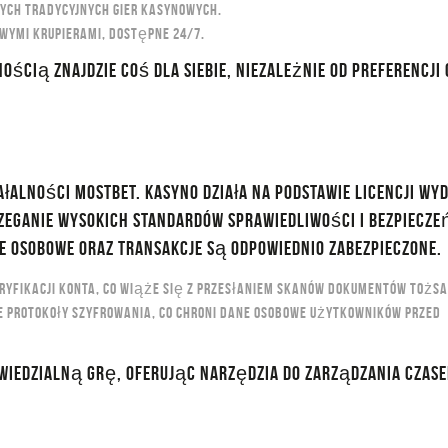
nych tradycyjnych gier kasynowych.
wymi krupierami, dostępne 24/7.
ością znajdzie coś dla siebie, niezależnie od preferencji
łalności Mostbet. Kasyno działa na podstawie licencji wy
zeganie wysokich standardów sprawiedliwości i bezpiecze
ne osobowe oraz transakcje są odpowiednio zabezpieczone.
ryfikacji konta, co wiąże się z przesłaniem skanów dokumentów tożs
 protokoły szyfrowania, co chroni dane osobowe użytkowników przed
wiedzialną grę, oferując narzędzia do zarządzania czas