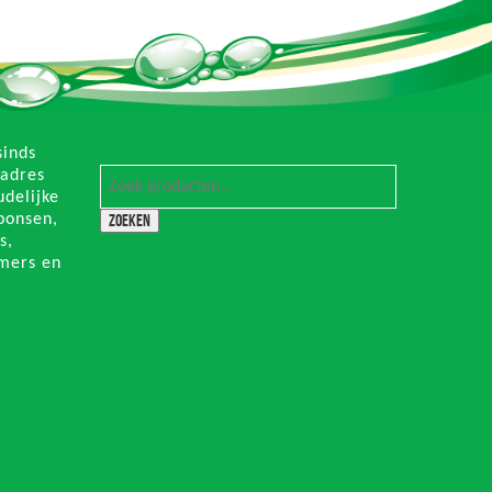
sinds
 adres
delijke
sponsen,
Zoeken
s,
mers en