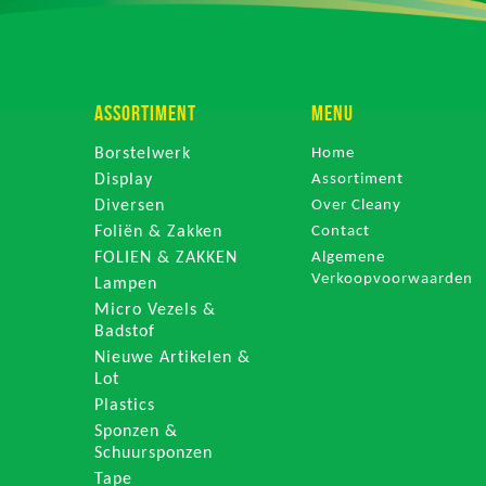
ASSORTIMENT
MENU
Borstelwerk
Home
Display
Assortiment
Diversen
Over Cleany
Foliën & Zakken
Contact
FOLIEN & ZAKKEN
Algemene
Verkoopvoorwaarden
Lampen
Micro Vezels &
Badstof
Nieuwe Artikelen &
Lot
Plastics
Sponzen &
Schuursponzen
Tape