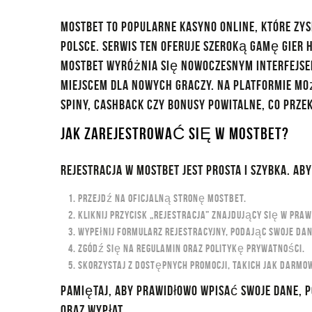
Mostbet to popularne kasyno online, które zys
Polsce. Serwis ten oferuje szeroką gamę gier 
Mostbet wyróżnia się nowoczesnym interfejsem 
miejscem dla nowych graczy. Na platformie mo
spiny, cashback czy bonusy powitalne, co przek
JAK ZAREJESTROWAĆ SIĘ W MOSTBET?
Rejestracja w Mostbet jest prosta i szybka. 
Przejdź na oficjalną stronę Mostbet.
Kliknij przycisk „Rejestracja” znajdujący się w pra
Wypełnij formularz rejestracyjny, podając swoje dan
Zgódź się na regulamin oraz politykę prywatności.
Skorzystaj z dostępnych promocji, takich jak darmo
Pamiętaj, aby prawidłowo wpisać swoje dane, 
oraz wypłat.