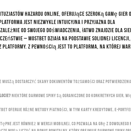
entuzjastów hazardu online, oferujące szeroką gamę gier 
Platforma jest niezwykle intuicyjna i przyjazna dla
zależnie od swojego doświadczenia, łatwo znajdzie dla sie
zeństwie – Mostbet działa na podstawie solidnej licencji,
 platformy. Z pewnością jest to platforma, na której war
e muszą dostarczyć skany dokumentów tożsamości oraz potwierdzeni
locie?
Niektóre darmowe spiny są ograniczone do konkretnych gier, w
bet oferuje różne metody płatności, w tym karty kredytowe, e-portfe
tępne jest również w wersji mobilnej, co pozwala na grę z dowolnego 
acze mogą liczyć na bonus powitalny, który obejmuje darmowe spiny or