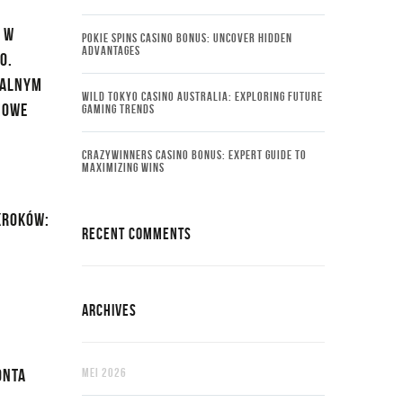
 w
Pokie Spins Casino Bonus: Uncover Hidden
Advantages
o.
ealnym
Wild Tokyo Casino Australia: Exploring Future
mowe
Gaming Trends
Crazywinners Casino Bonus: Expert Guide to
Maximizing Wins
kroków:
RECENT COMMENTS
ARCHIVES
onta
mei 2026