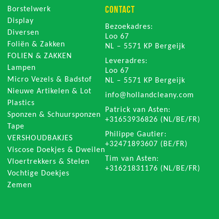
CONTACT
Borstelwerk
Display
Bezoekadres:
Diversen
Loo 67
Foliën & Zakken
NL – 5571 KP Bergeijk
FOLIEN & ZAKKEN
Leveradres:
Lampen
Loo 67
Micro Vezels & Badstof
NL – 5571 KP Bergeijk
Nieuwe Artikelen & Lot
info@hollandcleany.com
Plastics
Patrick van Asten:
Sponzen & Schuursponzen
+31653936826 (NL/BE/FR)
Tape
Philippe Gautier:
VERSHOUDBAKJES
+32471893607 (BE/FR)
Viscose Doekjes & Dweilen
Tim van Asten:
Vloertrekkers & Stelen
+31621831176 (NL/BE/FR)
Vochtige Doekjes
Zemen