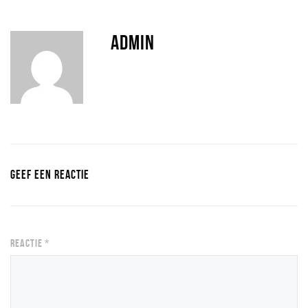
Admin
GEEF EEN REACTIE
Reactie
*