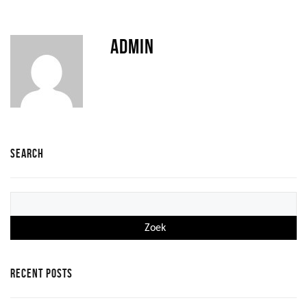
Admin
SEARCH
RECENT POSTS