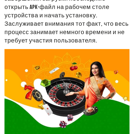
открыть APK-файл на рабочем столе
устройства и начать установку.
Заслуживает внимания тот факт, что весь
процесс занимает немного времени и не
требует участия пользователя.