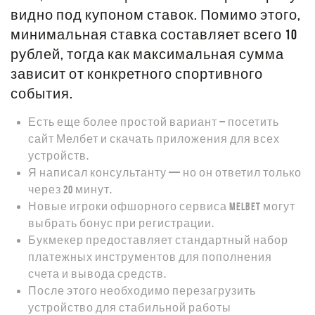
видно под купоном ставок.
Помимо этого,
минимальная ставка составляет всего 10
рублей, тогда как максимальная сумма
зависит от конкретного спортивного
события.
Есть еще более простой вариант – посетить
сайт Мелбет и скачать приложения для всех
устройств.
Я написал консультанту — но он ответил только
через 20 минут.
Новые игроки офшорного сервиса Melbet могут
выбрать бонус при регистрации.
Букмекер предоставляет стандартный набор
платежных инструментов для пополнения
счета и вывода средств.
После этого необходимо перезагрузить
устройство для стабильной работы