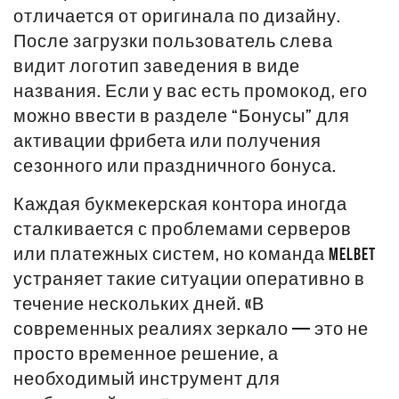
отличается от оригинала по дизайну.
После загрузки пользователь слева
видит логотип заведения в виде
названия. Если у вас есть промокод, его
можно ввести в разделе “Бонусы” для
активации фрибета или получения
сезонного или праздничного бонуса.
Каждая букмекерская контора иногда
сталкивается с проблемами серверов
или платежных систем, но команда Melbet
устраняет такие ситуации оперативно в
течение нескольких дней. «В
современных реалиях зеркало — это не
просто временное решение, а
необходимый инструмент для