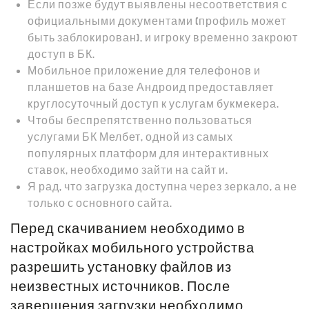
Если позже будут выявлены несоответствия с
официальными документами (профиль может
быть заблокирован), и игроку временно закроют
доступ в БК.
Мобильное приложение для телефонов и
планшетов на базе Андроид предоставляет
круглосуточный доступ к услугам букмекера.
Чтобы беспрепятственно пользоваться
услугами БК Мелбет, одной из самых
популярных платформ для интерактивных
ставок, необходимо зайти на сайт и.
Я рад, что загрузка доступна через зеркало, а не
только с основного сайта.
Перед скачиванием необходимо в
настройках мобильного устройства
разрешить установку файлов из
неизвестных источников. После
завершения загрузки необходимо