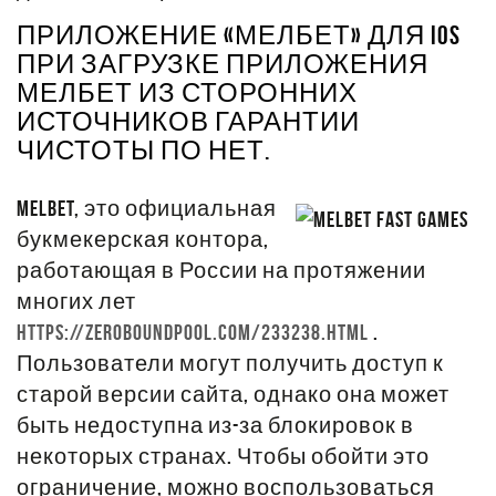
ПРИЛОЖЕНИЕ «МЕЛБЕТ» ДЛЯ IOS
ПРИ ЗАГРУЗКЕ ПРИЛОЖЕНИЯ
МЕЛБЕТ ИЗ СТОРОННИХ
ИСТОЧНИКОВ ГАРАНТИИ
ЧИСТОТЫ ПО НЕТ.
MelBet, это официальная
букмекерская контора,
работающая в России на протяжении
многих лет
https://zeroboundpool.com/233238.html
.
Пользователи могут получить доступ к
старой версии сайта, однако она может
быть недоступна из-за блокировок в
некоторых странах. Чтобы обойти это
ограничение, можно воспользоваться