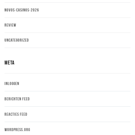
novos-casinos-2026
review
Uncategorized
META
Inloggen
Berichten feed
Reacties feed
WordPress.org