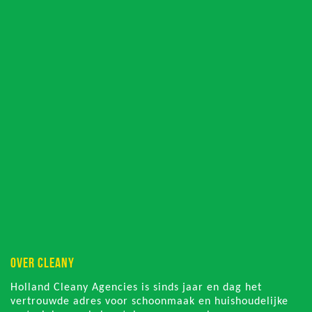
OVER CLEANY
Holland Cleany Agencies is sinds jaar en dag het
vertrouwde adres voor schoonmaak en huishoudelijke