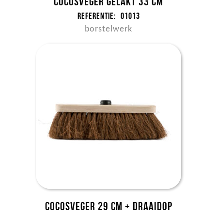
Cocosveger gelakt 33 cm
Referentie:
01013
borstelwerk
Cocosveger 29 cm + draaidop