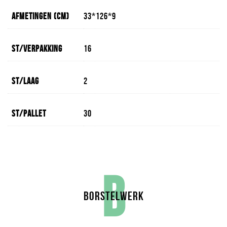
Afmetingen (cm)
33*126*9
St/verpakking
16
St/laag
2
St/pallet
30
B
BORSTELWERK