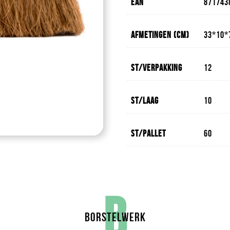
EAN
871743
Afmetingen (cm)
33*10*
St/verpakking
12
St/laag
10
St/pallet
60
B
BORSTELWERK