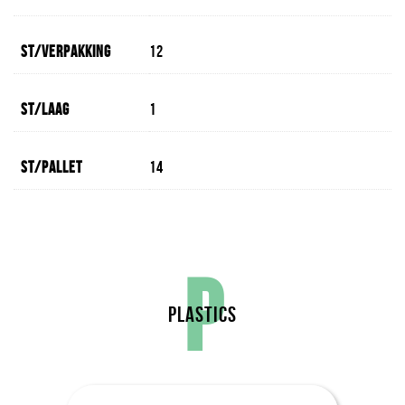
St/verpakking
12
St/laag
1
St/pallet
14
P
PLASTICS