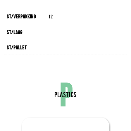
St/verpakking
12
St/laag
St/pallet
P
PLASTICS