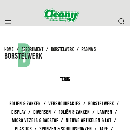
Toggle
navigation
B
HOME
/
ASSORTIMENT
/
BORSTELWERK
/
PAGINA 5
BORSTELWERK
TERUG
FOLIEN & ZAKKEN
/
VERSHOUDBAKJES
/
BORSTELWERK
/
DISPLAY
/
DIVERSEN
/
FOLIËN & ZAKKEN
/
LAMPEN
/
MICRO VEZELS & BADSTOF
/
NIEUWE ARTIKELEN & LOT
/
PLASTICS
/
SPONZEN & SCHUURSPONZEN
/
TAPE
/