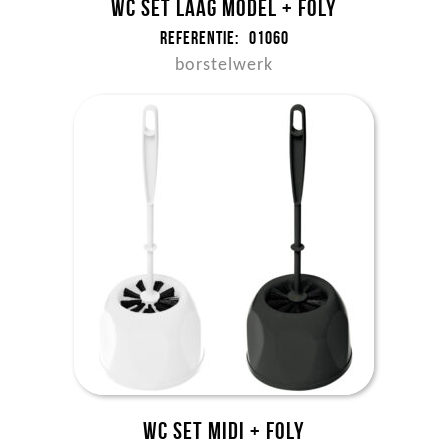
WC set laag model + foly
Referentie:
01060
borstelwerk
WC set midi + foly