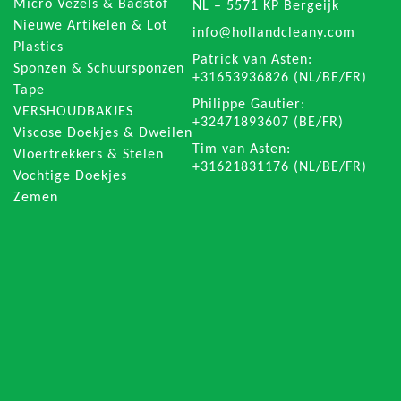
Micro Vezels & Badstof
NL – 5571 KP Bergeijk
Nieuwe Artikelen & Lot
info@hollandcleany.com
Plastics
Patrick van Asten:
Sponzen & Schuursponzen
+31653936826 (NL/BE/FR)
Tape
Philippe Gautier:
VERSHOUDBAKJES
+32471893607 (BE/FR)
Viscose Doekjes & Dweilen
Tim van Asten:
Vloertrekkers & Stelen
+31621831176 (NL/BE/FR)
Vochtige Doekjes
Zemen