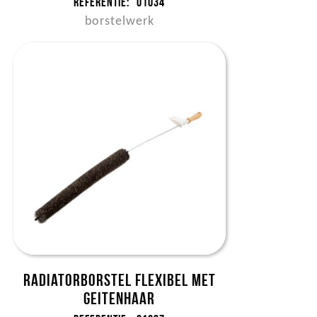
Referentie:
01034
borstelwerk
Radiatorborstel flexibel met
geitenhaar