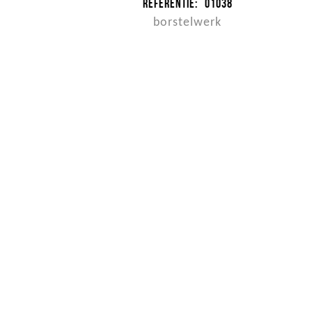
Referentie:
01038
borstelwerk
Spinnenkop pvc op telesteel ovaal
Referentie:
01041