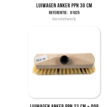
Luiwagen anker ppn 30 cm
Referentie:
01025
borstelwerk
Luiwagen anker ppn 23 cm + dop