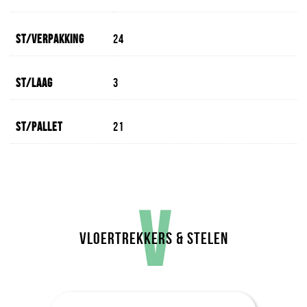
St/verpakking
24
St/laag
3
St/pallet
21
V
VLOERTREKKERS & STELEN