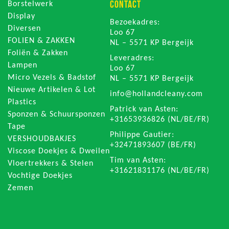
CONTACT
Borstelwerk
Display
Bezoekadres:
Diversen
Loo 67
FOLIEN & ZAKKEN
NL – 5571 KP Bergeijk
Foliën & Zakken
Leveradres:
Lampen
Loo 67
Micro Vezels & Badstof
NL – 5571 KP Bergeijk
Nieuwe Artikelen & Lot
info@hollandcleany.com
Plastics
Patrick van Asten:
Sponzen & Schuursponzen
+31653936826 (NL/BE/FR)
Tape
Philippe Gautier:
VERSHOUDBAKJES
+32471893607 (BE/FR)
Viscose Doekjes & Dweilen
Tim van Asten:
Vloertrekkers & Stelen
+31621831176 (NL/BE/FR)
Vochtige Doekjes
Zemen