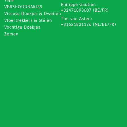
Tape
Philippe Gautier:
VERSHOUDBAKJES
+32471893607 (BE/FR)
Viscose Doekjes & Dweilen
Tim van Asten:
Vloertrekkers & Stelen
+31621831176 (NL/BE/FR)
Vochtige Doekjes
Zemen