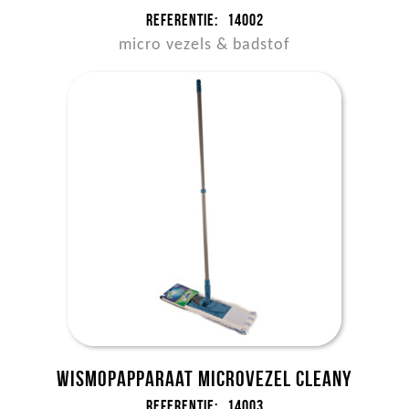
Referentie:
14002
micro vezels & badstof
Wismopapparaat Microvezel Cleany
Referentie:
14003