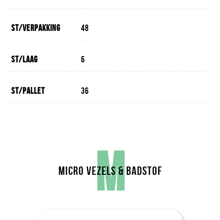
St/verpakking
48
St/laag
6
St/pallet
36
M
MICRO VEZELS & BADSTOF