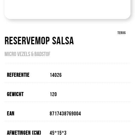
TERUG
Reservemop Salsa
MICRO VEZELS & BADSTOF
Referentie
14026
Gewicht
120
EAN
8717438769004
Afmetingen (cm)
45*15*3