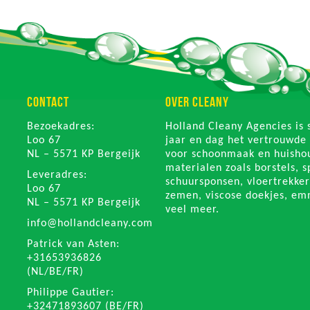
CONTACT
OVER CLEANY
Bezoekadres:
Holland Cleany Agencies is 
Loo 67
jaar en dag het vertrouwde
NL – 5571 KP Bergeijk
voor schoonmaak en huishou
materialen zoals borstels, 
Leveradres:
schuursponsen, vloertrekker
Loo 67
zemen, viscose doekjes, em
NL – 5571 KP Bergeijk
veel meer.
info@hollandcleany.com
Patrick van Asten:
+31653936826
(NL/BE/FR)
Philippe Gautier:
+32471893607 (BE/FR)