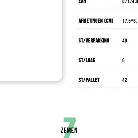
EAN
871743
Afmetingen (cm)
17.5*6,
St/verpakking
40
St/laag
6
St/pallet
42
Z
ZEMEN