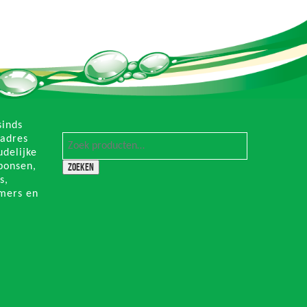
sinds
 adres
delijke
sponsen,
Zoeken
s,
mers en