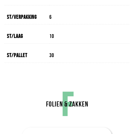
St/verpakking
6
St/laag
10
St/pallet
30
F
FOLIEN & ZAKKEN