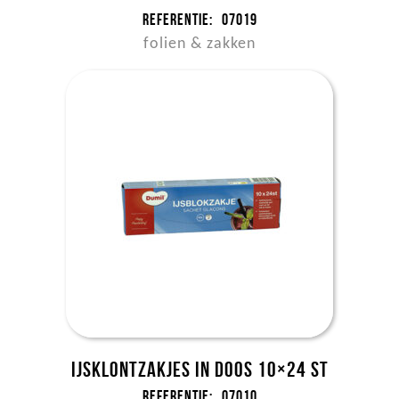
Referentie:
07019
folien & zakken
IJsklontzakjes in doos 10×24 st
Referentie:
07010