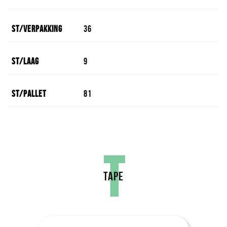
St/verpakking
36
St/laag
9
St/pallet
81
T
TAPE