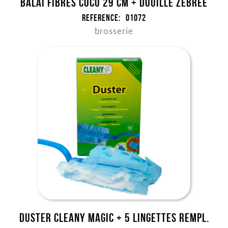
Balai fibres coco 29 cm + douille Zebree
Reference:
01072
brosserie
Duster Cleany Magic + 5 lingettes rempl.