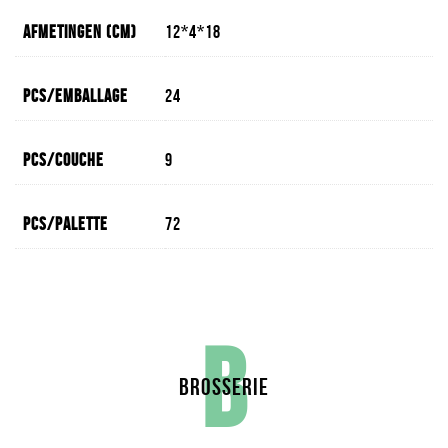
Afmetingen (cm)
12*4*18
Pcs/emballage
24
Pcs/couche
9
Pcs/palette
72
B
BROSSERIE