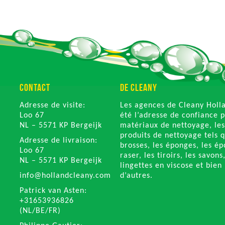
CONTACT
DE CLEANY
Adresse de visite:
Les agences de Cleany Holl
Loo 67
été l’adresse de confiance p
NL – 5571 KP Bergeijk
matériaux de nettoyage, les
produits de nettoyage tels q
Adresse de livraison:
brosses, les éponges, les é
Loo 67
raser, les tiroirs, les savons
NL – 5571 KP Bergeijk
lingettes en viscose et bien
info@hollandcleany.com
d’autres.
Patrick van Asten:
+31653936826
(NL/BE/FR)