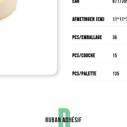
EAN
871739
Afmetingen (cm)
11*11*
Pcs/emballage
36
Pcs/couche
15
Pcs/palette
135
R
RUBAN ADHÉSIF