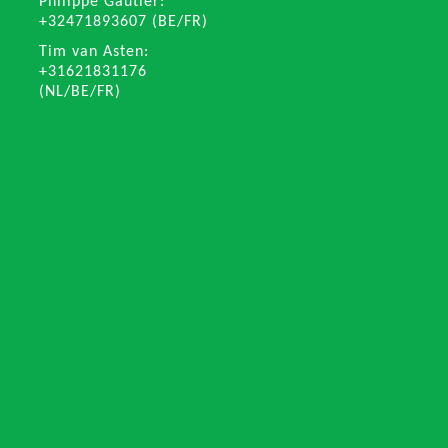
Philippe Gautier:
+32471893607 (BE/FR)
Tim van Asten:
+31621831176
(NL/BE/FR)