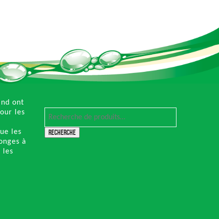
and ont
our les
ue les
Recherche
ponges à
, les