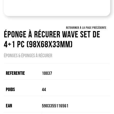
RETOURNER À LA PAGE PRÉCÉDENTE
Éponge À Récurer WAVE Set De
4+1 Pc (98x68x33mm)
ÉPONGES & ÉPONGES À RÉCURER
Referentie
10037
Poids
44
EAN
5903355116561