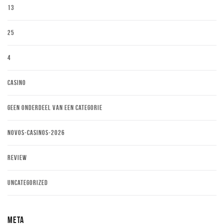
13
25
4
casino
Geen onderdeel van een categorie
novos-casinos-2026
review
Uncategorized
META