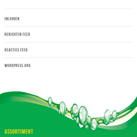
Inloggen
Berichten feed
Reacties feed
WordPress.org
ASSORTIMENT