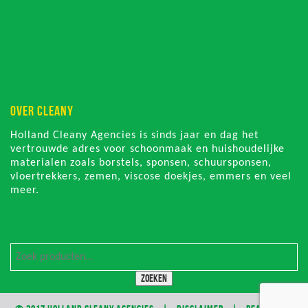
OVER CLEANY
Holland Cleany Agencies is sinds jaar en dag het
vertrouwde adres voor schoonmaak en huishoudelijke
materialen zoals borstels, sponsen, schuursponsen,
vloertrekkers, zemen, viscose doekjes, emmers en veel
meer.
Zoeken