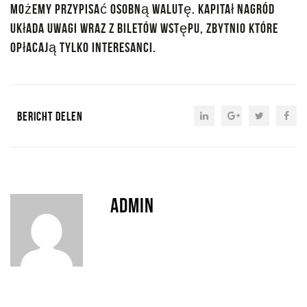
możemy przypisać osobną walutę. Kapitał nagród
układa uwagi wraz z biletów wstępu, zbytnio które
opłacają tylko interesanci.
BERICHT DELEN
Admin