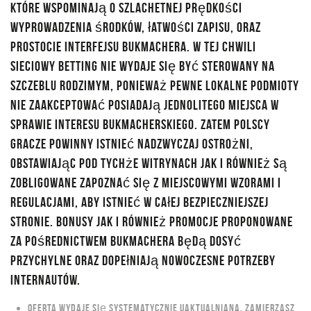
które wspominają o szlachetnej prędkości
wyprowadzenia środków, łatwości zapisu, oraz
prostocie interfejsu bukmachera. W tej chwili
sieciowy betting nie wydaje się być sterowany na
szczeblu rodzimym, ponieważ pewne lokalne podmioty
nie zaakceptować posiadają jednolitego miejsca w
sprawie interesu bukmacherskiego. Zatem polscy
gracze powinny istnieć nadzwyczaj ostrożni,
obstawiając pod tychże witrynach jak i również są
zobligowane zapoznać się z miejscowymi wzorami i
regulacjami, aby istnieć w całej bezpieczniejszej
stronie. Bonusy jak i również promocje proponowane
za pośrednictwem bukmachera będą dosyć
przychylne oraz dopełniają nowoczesne potrzeby
internautów.
Oferta wydaje się systematycznie uaktualniana, zamierzasz