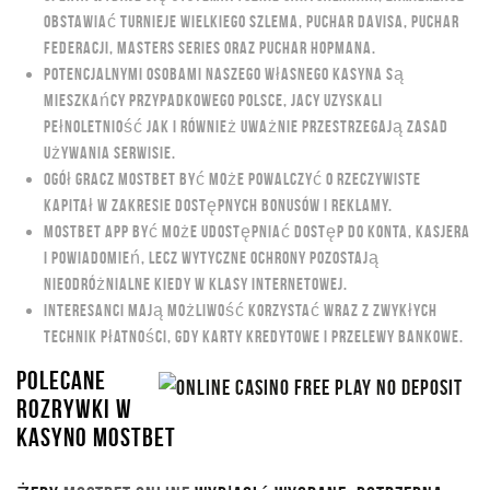
obstawiać turnieje Wielkiego Szlema, Puchar Davisa, Puchar
Federacji, Masters Series oraz Puchar Hopmana.
Potencjalnymi osobami naszego własnego kasyna są
mieszkańcy przypadkowego polsce, jacy uzyskali
pełnoletniość jak i również uważnie przestrzegają zasad
używania serwisie.
Ogół gracz MostBet być może powalczyć o rzeczywiste
kapitał w zakresie dostępnych bonusów i reklamy.
Mostbet app być może udostępniać dostęp do konta, kasjera
i powiadomień, lecz wytyczne ochrony pozostają
nieodróżnialne kiedy w klasy Internetowej.
Interesanci mają możliwość korzystać wraz z zwykłych
technik płatności, gdy karty kredytowe i przelewy bankowe.
POLECANE
ROZRYWKI W
KASYNO MOSTBET