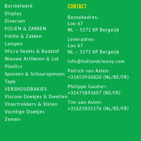
CONTACT
Borstelwerk
Display
Bezoekadres:
Diversen
Loo 67
FOLIEN & ZAKKEN
NL – 5571 KP Bergeijk
Foliën & Zakken
Leveradres:
Lampen
Loo 67
Micro Vezels & Badstof
NL – 5571 KP Bergeijk
Nieuwe Artikelen & Lot
info@hollandcleany.com
Plastics
Patrick van Asten:
Sponzen & Schuursponzen
+31653936826 (NL/BE/FR)
Tape
Philippe Gautier:
VERSHOUDBAKJES
+32471893607 (BE/FR)
Viscose Doekjes & Dweilen
Tim van Asten:
Vloertrekkers & Stelen
+31621831176 (NL/BE/FR)
Vochtige Doekjes
Zemen