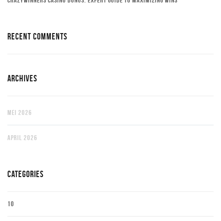
Crazywinners Casino Bonus: Expert Guide to Maximizing Wins
RECENT COMMENTS
ARCHIVES
mei 2026
april 2026
CATEGORIES
10